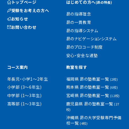
トップページ
はじめての方へ
(昴の特長)
受験をお考えの方へ
昴の指導理念
お知らせ
昴の一貫教育
お問い合わせ
昴の指導システム
昴のナビゲーションシステム
昴のプロコーチ制度
安心・安全な通塾
コース案内
教室を探す
年長児・小学1〜2年生
福岡県 昴の塾教室一覧
(2校)
小学部 (3〜6年生)
熊本県 昴の塾教室一覧
(6校)
中学部 (1〜3年生)
宮崎県 昴の塾教室一覧
(12校)
高等部 (1〜3年生)
鹿児島県 昴の塾教室一覧
(27
校)
沖縄県 昴の大学受験専門予備
校一覧
(4校)