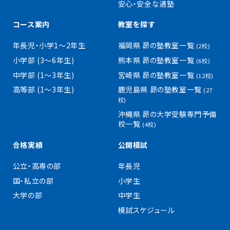
安心・安全な通塾
コース案内
教室を探す
年長児・小学1〜2年生
福岡県 昴の塾教室一覧
(2校)
小学部 (3〜6年生)
熊本県 昴の塾教室一覧
(6校)
中学部 (1〜3年生)
宮崎県 昴の塾教室一覧
(12校)
高等部 (1〜3年生)
鹿児島県 昴の塾教室一覧
(27
校)
沖縄県 昴の大学受験専門予備
校一覧
(4校)
合格実績
公開模試
公立・高専の部
年長児
国・私立の部
小学生
大学の部
中学生
模試スケジュール