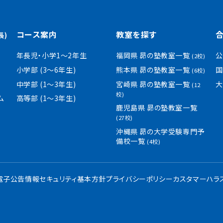
コース案内
教室を探す
長)
年長児・小学1〜2年生
福岡県 昴の塾教室一覧
公
(2校)
小学部 (3〜6年生)
熊本県 昴の塾教室一覧
国
(6校)
中学部 (1〜3年生)
宮崎県 昴の塾教室一覧
大
(12
校)
ム
高等部 (1〜3年生)
鹿児島県 昴の塾教室一覧
(27校)
沖縄県 昴の大学受験専門予
備校一覧
(4校)
・電子公告
情報セキュリティ基本方針
プライバシーポリシー
カスタマーハラ