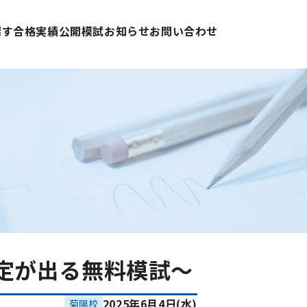
探す
合格実績
公開模試
お知らせ
お問い合わせ
判定が出る無料模試～
2025年6月4日(水)
菊陽校