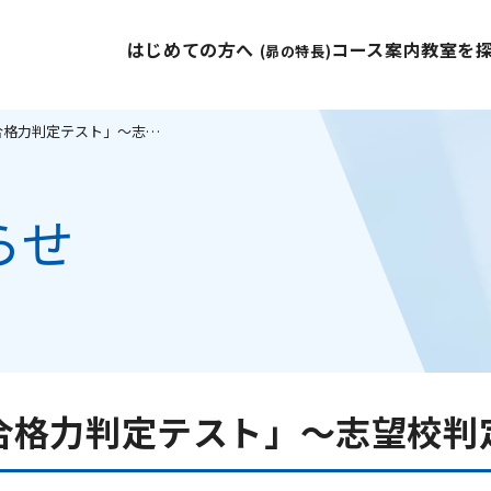
はじめての方へ
コース案内
教室を
(昴の特長)
6/29(日)中1～3「合格力判定テスト」～志望校判定が出る無料模試～
らせ
～3「合格力判定テスト」～志望校