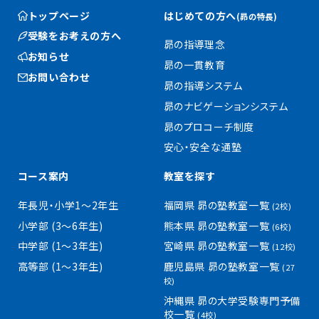
トップページ
はじめての方へ
(昴の特長)
受験をお考えの方へ
昴の指導理念
お知らせ
昴の一貫教育
お問い合わせ
昴の指導システム
昴のナビゲーションシステム
昴のプロコーチ制度
安心・安全な通塾
コース案内
教室を探す
年長児・小学1〜2年生
福岡県 昴の塾教室一覧
(2校)
小学部 (3〜6年生)
熊本県 昴の塾教室一覧
(6校)
中学部 (1〜3年生)
宮崎県 昴の塾教室一覧
(12校)
高等部 (1〜3年生)
鹿児島県 昴の塾教室一覧
(27
校)
沖縄県 昴の大学受験専門予備
校一覧
(4校)