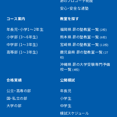
昴のプロコーチ制度
安心・安全な通塾
コース案内
教室を探す
年長児・小学1〜2年生
福岡県 昴の塾教室一覧
(2校)
小学部 (3〜6年生)
熊本県 昴の塾教室一覧
(6校)
中学部 (1〜3年生)
宮崎県 昴の塾教室一覧
(12校)
高等部 (1〜3年生)
鹿児島県 昴の塾教室一覧
(27
校)
沖縄県 昴の大学受験専門予備
校一覧
(4校)
合格実績
公開模試
公立・高専の部
年長児
国・私立の部
小学生
大学の部
中学生
模試スケジュール