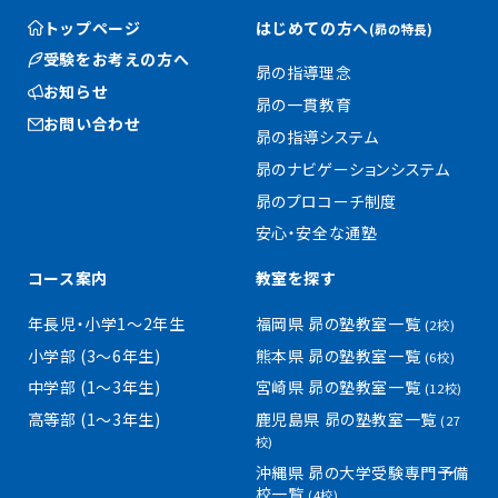
トップページ
はじめての方へ
(昴の特長)
受験をお考えの方へ
昴の指導理念
お知らせ
昴の一貫教育
お問い合わせ
昴の指導システム
昴のナビゲーションシステム
昴のプロコーチ制度
安心・安全な通塾
コース案内
教室を探す
年長児・小学1〜2年生
福岡県 昴の塾教室一覧
(2校)
小学部 (3〜6年生)
熊本県 昴の塾教室一覧
(6校)
中学部 (1〜3年生)
宮崎県 昴の塾教室一覧
(12校)
高等部 (1〜3年生)
鹿児島県 昴の塾教室一覧
(27
校)
沖縄県 昴の大学受験専門予備
校一覧
(4校)