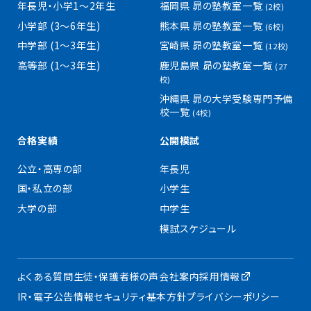
年長児・小学1〜2年生
福岡県 昴の塾教室一覧
(2校)
小学部 (3〜6年生)
熊本県 昴の塾教室一覧
(6校)
中学部 (1〜3年生)
宮崎県 昴の塾教室一覧
(12校)
高等部 (1〜3年生)
鹿児島県 昴の塾教室一覧
(27
校)
沖縄県 昴の大学受験専門予備
校一覧
(4校)
合格実績
公開模試
公立・高専の部
年長児
国・私立の部
小学生
大学の部
中学生
模試スケジュール
よくある質問
生徒・保護者様の声
会社案内
採用情報
IR・電子公告
情報セキュリティ基本方針
プライバシーポリシー