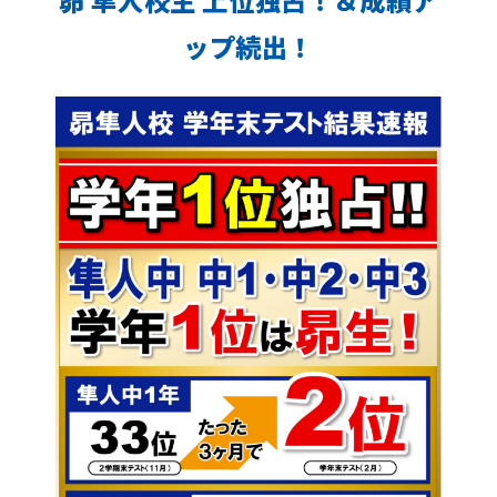
昴 隼人校生 上位独占！＆成績ア
ップ続出！