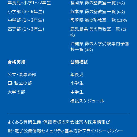
年長児・小学1〜2年生
福岡県 昴の塾教室一覧
(2校)
小学部 (3〜6年生)
熊本県 昴の塾教室一覧
(6校)
中学部 (1〜3年生)
宮崎県 昴の塾教室一覧
(12校)
高等部 (1〜3年生)
鹿児島県 昴の塾教室一覧
(27
校)
沖縄県 昴の大学受験専門予備
校一覧
(4校)
合格実績
公開模試
公立・高専の部
年長児
国・私立の部
小学生
大学の部
中学生
模試スケジュール
よくある質問
生徒・保護者様の声
会社案内
採用情報
IR・電子公告
情報セキュリティ基本方針
プライバシーポリシー