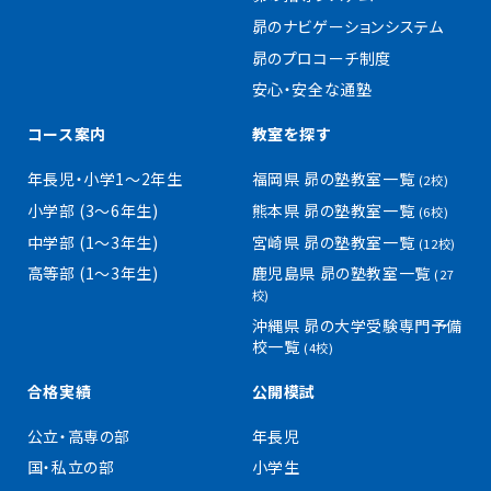
昴のナビゲーションシステム
昴のプロコーチ制度
安心・安全な通塾
コース案内
教室を探す
年長児・小学1〜2年生
福岡県 昴の塾教室一覧
(2校)
小学部 (3〜6年生)
熊本県 昴の塾教室一覧
(6校)
中学部 (1〜3年生)
宮崎県 昴の塾教室一覧
(12校)
高等部 (1〜3年生)
鹿児島県 昴の塾教室一覧
(27
校)
沖縄県 昴の大学受験専門予備
校一覧
(4校)
合格実績
公開模試
公立・高専の部
年長児
国・私立の部
小学生