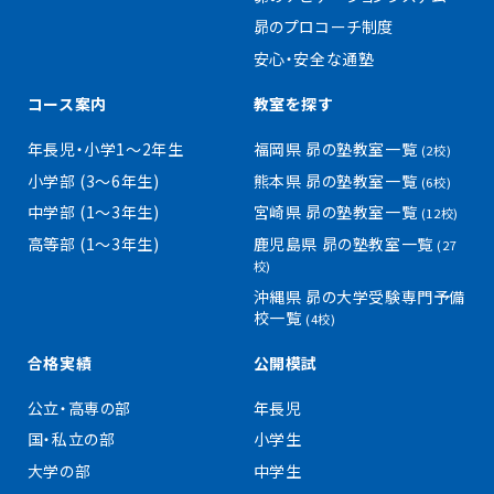
昴のプロコーチ制度
安心・安全な通塾
コース案内
教室を探す
年長児・小学1〜2年生
福岡県 昴の塾教室一覧
(2校)
小学部 (3〜6年生)
熊本県 昴の塾教室一覧
(6校)
中学部 (1〜3年生)
宮崎県 昴の塾教室一覧
(12校)
高等部 (1〜3年生)
鹿児島県 昴の塾教室一覧
(27
校)
沖縄県 昴の大学受験専門予備
校一覧
(4校)
合格実績
公開模試
公立・高専の部
年長児
国・私立の部
小学生
大学の部
中学生