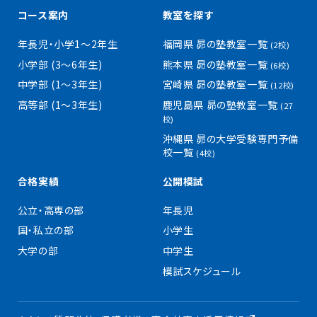
コース案内
教室を探す
年長児・小学1〜2年生
福岡県 昴の塾教室一覧
(2校)
小学部 (3〜6年生)
熊本県 昴の塾教室一覧
(6校)
中学部 (1〜3年生)
宮崎県 昴の塾教室一覧
(12校)
高等部 (1〜3年生)
鹿児島県 昴の塾教室一覧
(27
校)
沖縄県 昴の大学受験専門予備
校一覧
(4校)
合格実績
公開模試
公立・高専の部
年長児
国・私立の部
小学生
大学の部
中学生
模試スケジュール