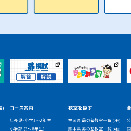
コース案内
教室を探す
長)
年長児・小学1〜2年生
福岡県 昴の塾教室一覧
公
(2校)
小学部 (3〜6年生)
熊本県 昴の塾教室一覧
国
(6校)