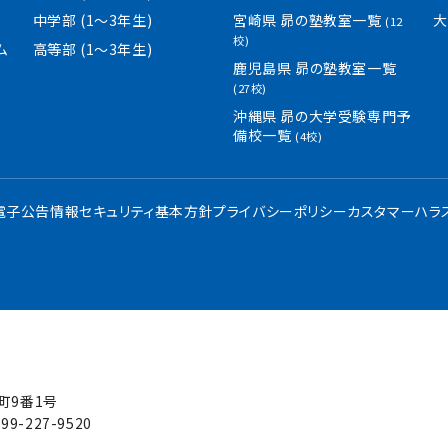
中学部 (1〜3年生)
宮崎県 昴の塾教室一覧
大
(12
校)
ム
高等部 (1〜3年生)
鹿児島県 昴の塾教室一覧
(27校)
沖縄県 昴の大学受験専門予
備校一覧
(4校)
・電子公告
情報セキュリティ基本方針
プライバシーポリシー
カスタマーハラ
屋町9番1号
99-227-9520