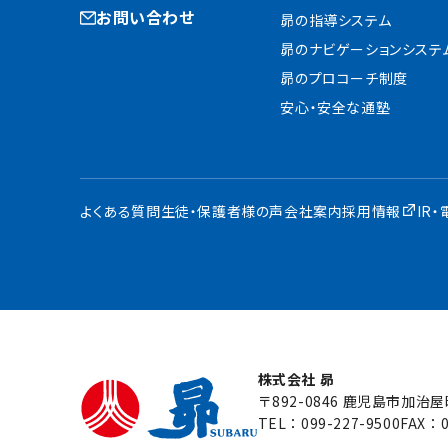
お問い合わせ
昴の指導システム
昴のナビゲーションシステ
昴のプロコーチ制度
安心・安全な通塾
よくある質問
生徒・保護者様の声
会社案内
採用情報
IR
株式会社 昴
〒892-0846 鹿児島市加治
TEL：
099-227-9500
FAX：0