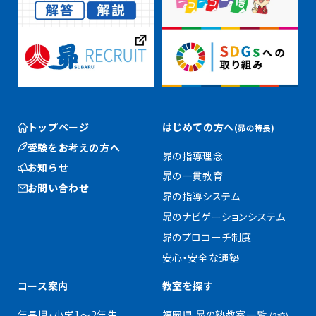
トップページ
はじめての方へ
(昴の特長)
受験をお考えの方へ
昴の指導理念
お知らせ
昴の一貫教育
お問い合わせ
昴の指導システム
昴のナビゲーションシステム
昴のプロコーチ制度
安心・安全な通塾
コース案内
教室を探す
年長児・小学1〜2年生
福岡県 昴の塾教室一覧
(2校)