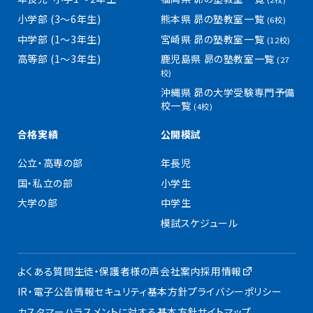
小学部 (3〜6年生)
熊本県 昴の塾教室一覧
(6校)
中学部 (1〜3年生)
宮崎県 昴の塾教室一覧
(12校)
高等部 (1〜3年生)
鹿児島県 昴の塾教室一覧
(27
校)
沖縄県 昴の大学受験専門予備
校一覧
(4校)
合格実績
公開模試
公立・高専の部
年長児
国・私立の部
小学生
大学の部
中学生
模試スケジュール
よくある質問
生徒・保護者様の声
会社案内
採用情報
IR・電子公告
情報セキュリティ基本方針
プライバシーポリシー
カスタマーハラスメントに対する基本方針
サイトマップ