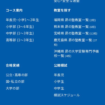
安心・安全な通塾
コース案内
教室を探す
年長児・小学1〜2年生
福岡県 昴の塾教室一覧
(2校)
小学部 (3〜6年生)
熊本県 昴の塾教室一覧
(6校)
中学部 (1〜3年生)
宮崎県 昴の塾教室一覧
(12校)
高等部 (1〜3年生)
鹿児島県 昴の塾教室一覧
(27
校)
沖縄県 昴の大学受験専門予備
校一覧
(4校)
合格実績
公開模試
公立・高専の部
年長児
国・私立の部
小学生
大学の部
中学生
模試スケジュール