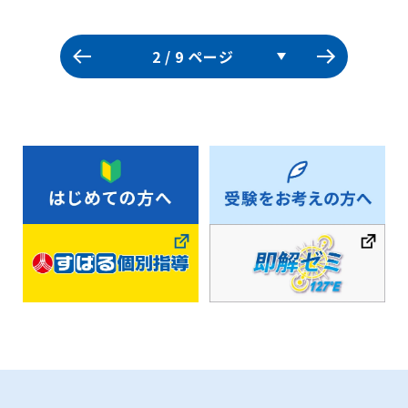
ページへ
次のペ
2
/ 9 ページ