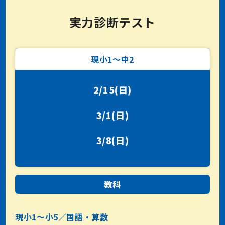
実力診断テスト
現小1〜中2
2/15(日)
3/1(日)
3/8(日)
教科
現小1〜小5／国語・算数