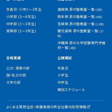
年長児・小学1〜2年生
福岡県 昴の塾教室一覧
(2校)
小学部 (3〜6年生)
熊本県 昴の塾教室一覧
(6校)
中学部 (1〜3年生)
宮崎県 昴の塾教室一覧
(12校)
高等部 (1〜3年生)
鹿児島県 昴の塾教室一覧
(27
校)
沖縄県 昴の大学受験専門予備
校一覧
(4校)
合格実績
公開模試
公立・高専の部
年長児
国・私立の部
小学生
大学の部
中学生
模試スケジュール
よくある質問
生徒・保護者様の声
会社案内
採用情報