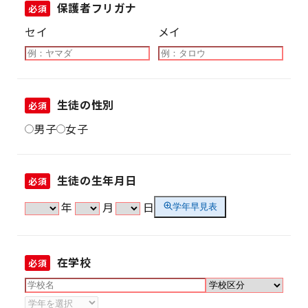
保護者フリガナ
必須
セイ
メイ
生徒の性別
必須
男子
女子
生徒の生年月日
必須
年
月
日
学年早見表
在学校
必須