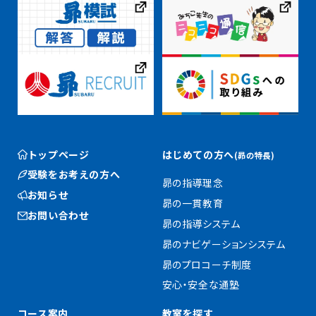
トップページ
はじめての方へ
(昴の特長)
受験をお考えの方へ
昴の指導理念
お知らせ
昴の一貫教育
お問い合わせ
昴の指導システム
昴のナビゲーションシステム
昴のプロコーチ制度
安心・安全な通塾
コース案内
教室を探す