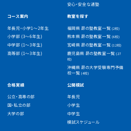
安心・安全な通塾
コース案内
教室を探す
年長児・小学1〜2年生
福岡県 昴の塾教室一覧
(2校)
小学部 (3〜6年生)
熊本県 昴の塾教室一覧
(6校)
中学部 (1〜3年生)
宮崎県 昴の塾教室一覧
(12校)
高等部 (1〜3年生)
鹿児島県 昴の塾教室一覧
(27
校)
沖縄県 昴の大学受験専門予備
校一覧
(4校)
合格実績
公開模試
公立・高専の部
年長児
国・私立の部
小学生
大学の部
中学生
模試スケジュール