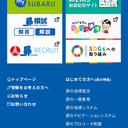
トップページ
はじめての方へ
(昴の特長)
受験をお考えの方へ
昴の指導理念
お知らせ
昴の一貫教育
お問い合わせ
昴の指導システム
昴のナビゲーションシステム
昴のプロコーチ制度