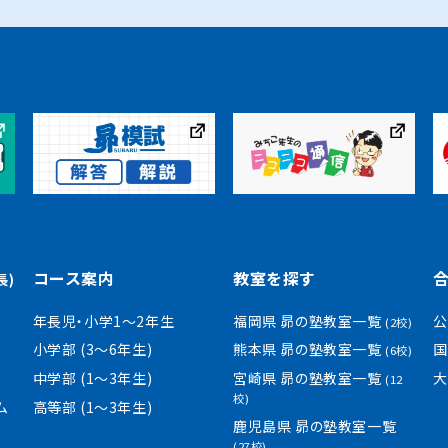
コース案内
教室を探す
長)
年長児・小学1〜2年生
福岡県 昴の塾教室一覧
公
(2校)
小学部 (3〜6年生)
熊本県 昴の塾教室一覧
国
(6校)
中学部 (1〜3年生)
宮崎県 昴の塾教室一覧
大
(12
校)
ム
高等部 (1〜3年生)
鹿児島県 昴の塾教室一覧
(27校)