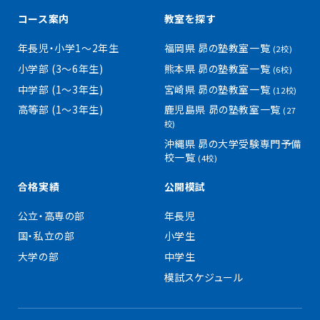
コース案内
教室を探す
年長児・小学1〜2年生
福岡県 昴の塾教室一覧
(2校)
小学部 (3〜6年生)
熊本県 昴の塾教室一覧
(6校)
中学部 (1〜3年生)
宮崎県 昴の塾教室一覧
(12校)
高等部 (1〜3年生)
鹿児島県 昴の塾教室一覧
(27
校)
沖縄県 昴の大学受験専門予備
校一覧
(4校)
合格実績
公開模試
公立・高専の部
年長児
国・私立の部
小学生
大学の部
中学生
模試スケジュール