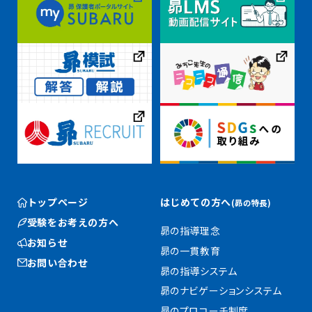
トップページ
はじめての方へ
(昴の特長)
受験をお考えの方へ
昴の指導理念
お知らせ
昴の一貫教育
お問い合わせ
昴の指導システム
昴のナビゲーションシステム
昴のプロコーチ制度