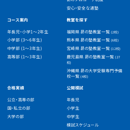
安心・安全な通塾
コース案内
教室を探す
年長児・小学1〜2年生
福岡県 昴の塾教室一覧
(2校)
小学部 (3〜6年生)
熊本県 昴の塾教室一覧
(6校)
中学部 (1〜3年生)
宮崎県 昴の塾教室一覧
(12校)
高等部 (1〜3年生)
鹿児島県 昴の塾教室一覧
(27
校)
沖縄県 昴の大学受験専門予備
校一覧
(4校)
合格実績
公開模試
公立・高専の部
年長児
国・私立の部
小学生
大学の部
中学生
模試スケジュール