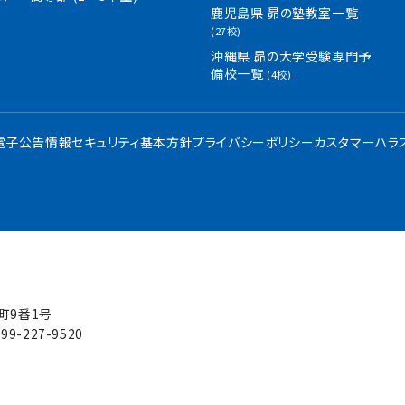
鹿児島県 昴の塾教室一覧
(27校)
沖縄県 昴の大学受験専門予
備校一覧
(4校)
・電子公告
情報セキュリティ基本方針
プライバシーポリシー
カスタマーハラ
屋町9番1号
99-227-9520