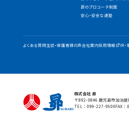
昴のプロコーチ制度
安心・安全な通塾
よくある質問
生徒・保護者様の声
会社案内
採用情報
IR
株式会社 昴
〒892-0846 鹿児島市加治
TEL：
099-227-9500
FAX：0