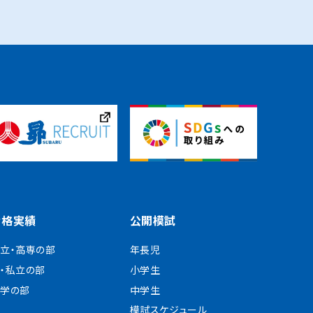
合格実績
公開模試
立・高専の部
年長児
・私立の部
小学生
学の部
中学生
模試スケジュール