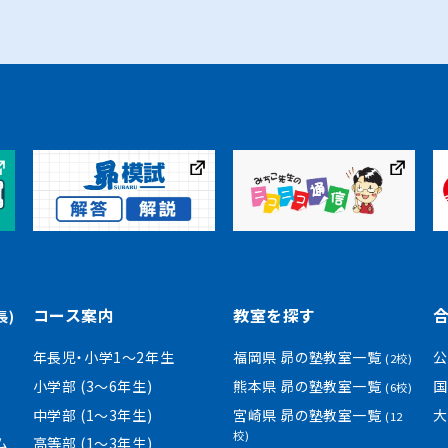
コース案内
教室を探す
長)
年長児・小学1〜2年生
福岡県 昴の塾教室一覧
公
(2校)
小学部 (3〜6年生)
熊本県 昴の塾教室一覧
国
(6校)
中学部 (1〜3年生)
宮崎県 昴の塾教室一覧
大
(12
校)
ム
高等部 (1〜3年生)