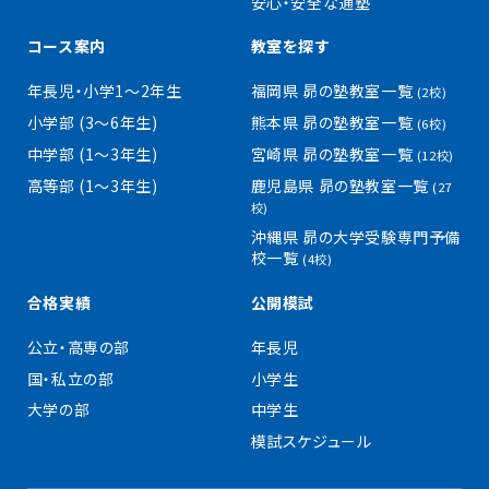
安心・安全な通塾
コース案内
教室を探す
年長児・小学1〜2年生
福岡県 昴の塾教室一覧
(2校)
小学部 (3〜6年生)
熊本県 昴の塾教室一覧
(6校)
中学部 (1〜3年生)
宮崎県 昴の塾教室一覧
(12校)
高等部 (1〜3年生)
鹿児島県 昴の塾教室一覧
(27
校)
沖縄県 昴の大学受験専門予備
校一覧
(4校)
合格実績
公開模試
公立・高専の部
年長児
国・私立の部
小学生
大学の部
中学生
模試スケジュール