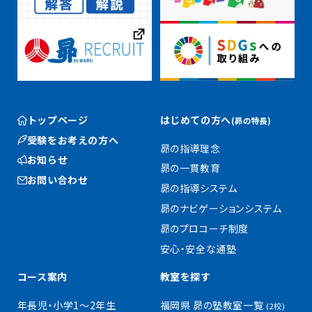
トップページ
はじめての方へ
(昴の特長)
受験をお考えの方へ
昴の指導理念
お知らせ
昴の一貫教育
お問い合わせ
昴の指導システム
昴のナビゲーションシステム
昴のプロコーチ制度
安心・安全な通塾
コース案内
教室を探す
年長児・小学1〜2年生
福岡県 昴の塾教室一覧
(2校)