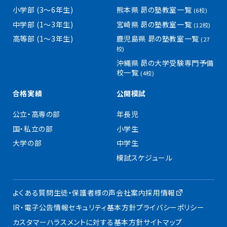
小学部 (3〜6年生)
熊本県 昴の塾教室一覧
(6校)
中学部 (1〜3年生)
宮崎県 昴の塾教室一覧
(12校)
高等部 (1〜3年生)
鹿児島県 昴の塾教室一覧
(27
校)
沖縄県 昴の大学受験専門予備
校一覧
(4校)
合格実績
公開模試
公立・高専の部
年長児
国・私立の部
小学生
大学の部
中学生
模試スケジュール
よくある質問
生徒・保護者様の声
会社案内
採用情報
IR・電子公告
情報セキュリティ基本方針
プライバシーポリシー
カスタマーハラスメントに対する基本方針
サイトマップ