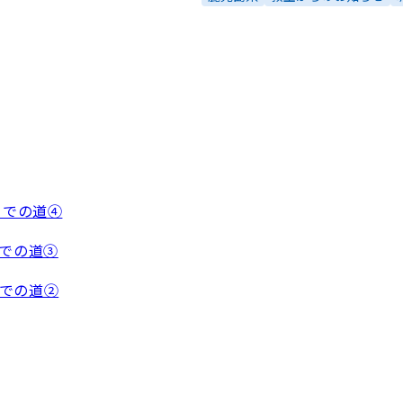
成までの道④
までの道③
までの道②