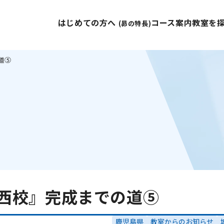
はじめての方へ
コース案内
教室を
(昴の特長)
の道⑤
 城西校』完成までの道⑤
鹿児島県
教室からのお知らせ