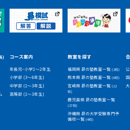
コース案内
教室を探す
長)
年長児・小学1〜2年生
福岡県 昴の塾教室一覧
公
(2校)
小学部 (3〜6年生)
熊本県 昴の塾教室一覧
国
(6校)
中学部 (1〜3年生)
宮崎県 昴の塾教室一覧
大
(12
校)
ム
高等部 (1〜3年生)
鹿児島県 昴の塾教室一覧
(27校)
沖縄県 昴の大学受験専門予
備校一覧
(4校)