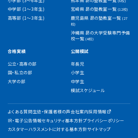
小学部 (3〜6年生)
熊本県 昴の塾教室一覧
(6校)
中学部 (1〜3年生)
宮崎県 昴の塾教室一覧
(12校)
高等部 (1〜3年生)
鹿児島県 昴の塾教室一覧
(27
校)
沖縄県 昴の大学受験専門予備
校一覧
(4校)
合格実績
公開模試
公立・高専の部
年長児
国・私立の部
小学生
大学の部
中学生
模試スケジュール
よくある質問
生徒・保護者様の声
会社案内
採用情報
IR・電子公告
情報セキュリティ基本方針
プライバシーポリシー
カスタマーハラスメントに対する基本方針
サイトマップ