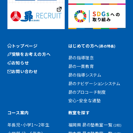
トップページ
はじめての方へ
(昴の特長)
受験をお考えの方へ
昴の指導理念
お知らせ
昴の一貫教育
お問い合わせ
昴の指導システム
昴のナビゲーションシステム
昴のプロコーチ制度
安心・安全な通塾
コース案内
教室を探す
年長児・小学1〜2年生
福岡県 昴の塾教室一覧
(2校)