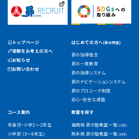
トップページ
はじめての方へ
(昴の特長)
受験をお考えの方へ
昴の指導理念
お知らせ
昴の一貫教育
お問い合わせ
昴の指導システム
昴のナビゲーションシステム
昴のプロコーチ制度
安心・安全な通塾
コース案内
教室を探す
年長児・小学1〜2年生
福岡県 昴の塾教室一覧
(2校)
小学部 (3〜6年生)
熊本県 昴の塾教室一覧
(6校)