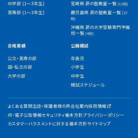
中学部 (1〜3年生)
宮崎県 昴の塾教室一覧
(12校)
高等部 (1〜3年生)
鹿児島県 昴の塾教室一覧
(27
校)
沖縄県 昴の大学受験専門予備
校一覧
(4校)
合格実績
公開模試
公立・高専の部
年長児
国・私立の部
小学生
大学の部
中学生
模試スケジュール
よくある質問
生徒・保護者様の声
会社案内
採用情報
IR・電子公告
情報セキュリティ基本方針
プライバシーポリシー
カスタマーハラスメントに対する基本方針
サイトマップ