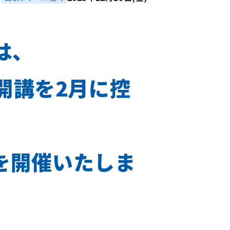
は、
開講を2月に控
会を開催いたしま