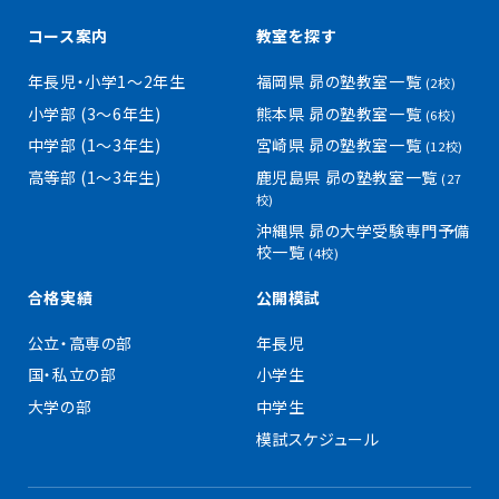
コース案内
教室を探す
年長児・小学1〜2年生
福岡県 昴の塾教室一覧
(2校)
小学部 (3〜6年生)
熊本県 昴の塾教室一覧
(6校)
中学部 (1〜3年生)
宮崎県 昴の塾教室一覧
(12校)
高等部 (1〜3年生)
鹿児島県 昴の塾教室一覧
(27
校)
沖縄県 昴の大学受験専門予備
校一覧
(4校)
合格実績
公開模試
公立・高専の部
年長児
国・私立の部
小学生
大学の部
中学生
模試スケジュール