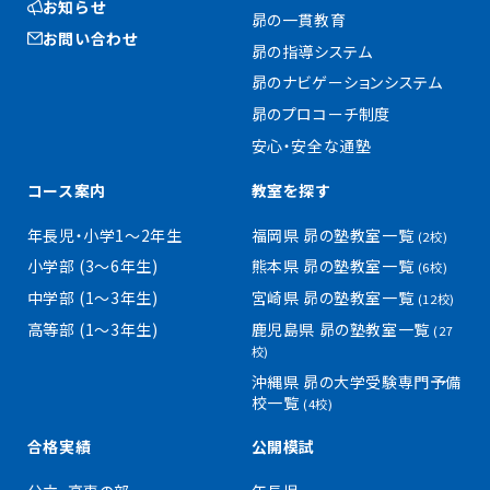
お知らせ
昴の一貫教育
お問い合わせ
昴の指導システム
昴のナビゲーションシステム
昴のプロコーチ制度
安心・安全な通塾
コース案内
教室を探す
年長児・小学1〜2年生
福岡県 昴の塾教室一覧
(2校)
小学部 (3〜6年生)
熊本県 昴の塾教室一覧
(6校)
中学部 (1〜3年生)
宮崎県 昴の塾教室一覧
(12校)
高等部 (1〜3年生)
鹿児島県 昴の塾教室一覧
(27
校)
沖縄県 昴の大学受験専門予備
校一覧
(4校)
合格実績
公開模試