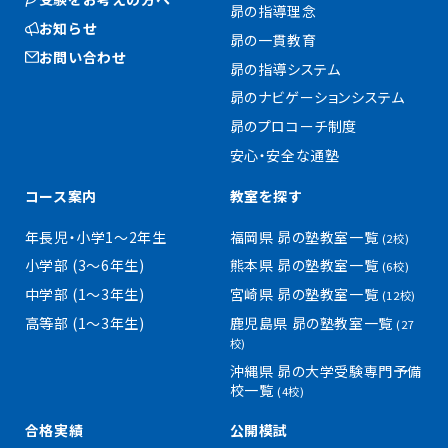
昴の指導理念
お知らせ
昴の一貫教育
お問い合わせ
昴の指導システム
昴のナビゲーションシステム
昴のプロコーチ制度
安心・安全な通塾
コース案内
教室を探す
年長児・小学1〜2年生
福岡県 昴の塾教室一覧
(2校)
小学部 (3〜6年生)
熊本県 昴の塾教室一覧
(6校)
中学部 (1〜3年生)
宮崎県 昴の塾教室一覧
(12校)
高等部 (1〜3年生)
鹿児島県 昴の塾教室一覧
(27
校)
沖縄県 昴の大学受験専門予備
校一覧
(4校)
合格実績
公開模試